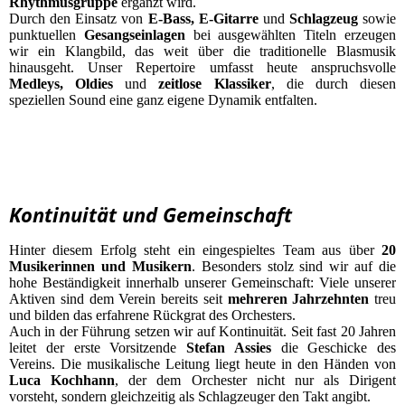
Rhythmusgruppe
ergänzt wird.
Durch den Einsatz von
E-Bass, E-Gitarre
und
Schlagzeug
sowie
punktuellen
Gesangseinlagen
bei ausgewählten Titeln erzeugen
wir ein Klangbild, das weit über die traditionelle Blasmusik
hinausgeht. Unser Repertoire umfasst heute anspruchsvolle
Medleys, Oldies
und
zeitlose Klassiker
, die durch diesen
speziellen Sound eine ganz eigene Dynamik entfalten.
Kontinuität und Gemeinschaft
Hinter diesem Erfolg steht ein eingespieltes Team aus über
20
Musikerinnen und Musikern
. Besonders stolz sind wir auf die
hohe Beständigkeit innerhalb unserer Gemeinschaft: Viele unserer
Aktiven sind dem Verein bereits seit
mehreren Jahrzehnten
treu
und bilden das erfahrene Rückgrat des Orchesters.
Auch in der Führung setzen wir auf Kontinuität. Seit fast 20 Jahren
leitet der erste Vorsitzende
Stefan Assies
die Geschicke des
Vereins. Die musikalische Leitung liegt heute in den Händen von
Luca Kochhann
, der dem Orchester nicht nur als Dirigent
vorsteht, sondern gleichzeitig als Schlagzeuger den Takt angibt.