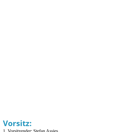
IMG_1781
Vorsitz:
1. Vorsitzender: Stefan Assies